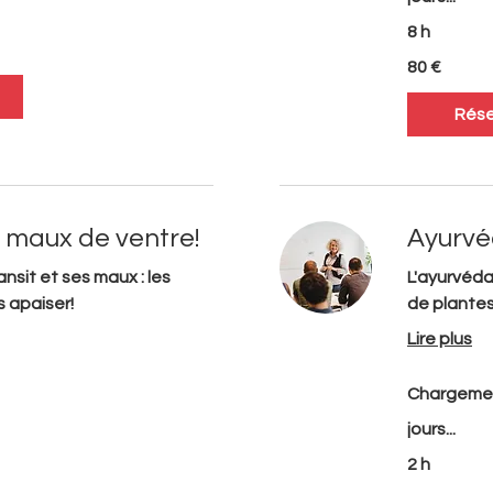
8 h
80
80 €
euros
Rése
 maux de ventre!
Ayurvé
ansit et ses maux : les
L'ayurvéda
 apaiser!
de plantes
Lire plus
Chargeme
jours...
2 h
40