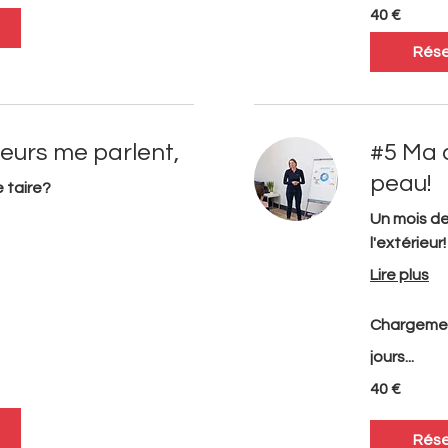
40
40 €
euros
Rése
eurs me parlent,
#5 Ma d
peau!
 taire?
Un mois de
l'extérieur!
Lire plus
Chargeme
jours...
40
40 €
euros
Rése