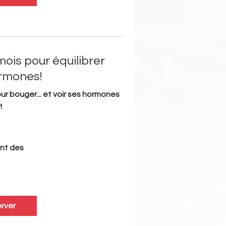
ois pour équilibrer
rmones!
ur bouger... et voir ses hormones
!
nt des
rver