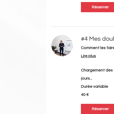
Réserver
#4 Mes doul
Comment les faire
Lire plus
Chargement des
jours...
Durée variable
40
40 €
euros
Réserver