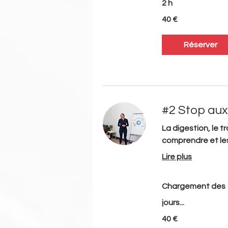
2 h
40
40 €
euros
Réserver
#2 Stop aux
La digestion, le tr
comprendre et les
Lire plus
Chargement des
jours...
40
40 €
euros