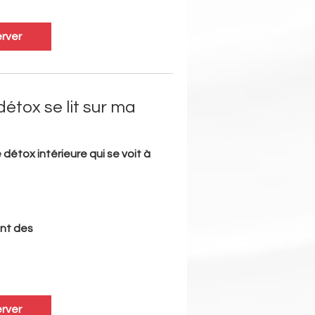
rver
étox se lit sur ma
 détox intérieure qui se voit à
nt des
rver