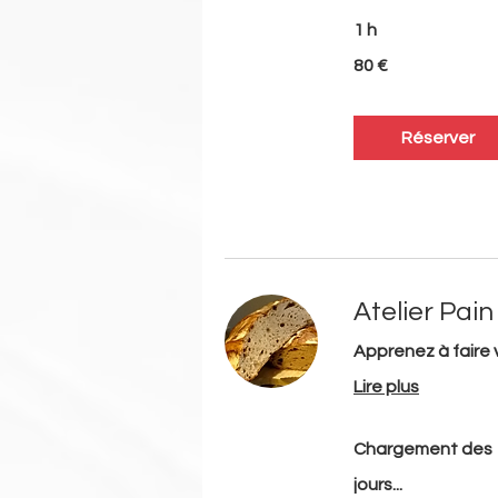
1 h
80
80 €
euros
Réserver
Atelier Pain
Apprenez à faire v
Lire plus
Chargement des
jours...