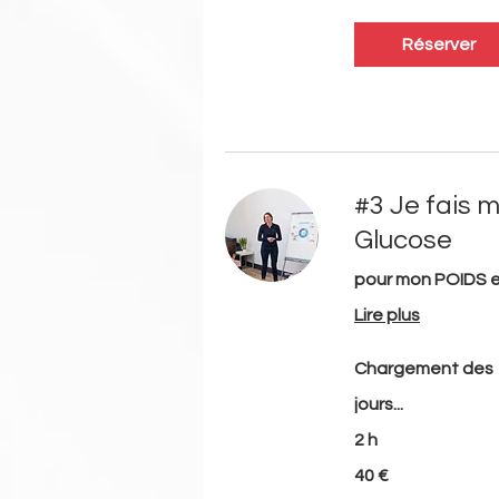
Réserver
#3 Je fais 
Glucose
pour mon POIDS 
Lire plus
Chargement des
jours...
2 h
40
40 €
euros