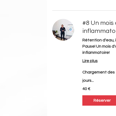
#8 Un mois 
inflammatoi
Rétention d'eau, i
Pause! Un mois d'
inflammatoire!
Lire plus
Chargement des
jours...
40
40 €
euros
Réserver