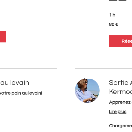
1 h
80
80 €
euros
Rése
 au levain
Sortie
Kermoa
otre pain au levain!
Apprenez à 
Lire plus
Chargeme