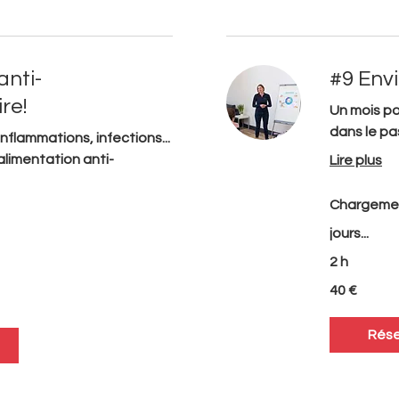
anti-
#9 Envi
re!
Un mois po
dans le p
nflammations, infections...
alimentation anti-
Lire plus
Chargeme
jours...
2 h
40
40 €
euros
Rése