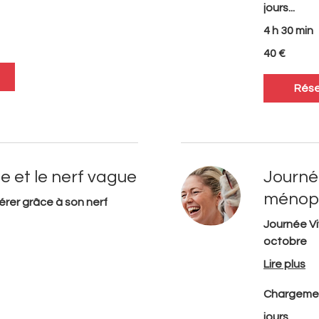
jours...
4 h 30 min
40
40 €
euros
Rése
e et le nerf vague
Journée
ménop
érer grâce à son nerf
Journée Vi
octobre
Lire plus
Chargeme
jours...