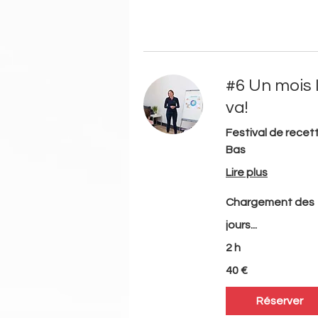
#6 Un mois I
va!
Festival de recet
Bas
Lire plus
Chargement des
jours...
2 h
40
40 €
euros
Réserver